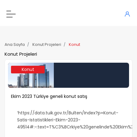
Ana Sayfa
Konut Projeleri
Konut
Konut Projeleri
Konut
Ekim 2023 Türkiye geneli konut satış
‘https://data.tuik.gov.tr/Bulten/Index?p=Konut-
Satis-Istatistikleri-Ekim-2023-
49514#:~:text=T%C3%BCrkiye%20genelinde%20Ekim%